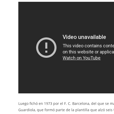
Luego fichó en 1973 por el F. C. Barcelona, del que se 
Guardiola, que formó parte de la plantilla que alzó seis