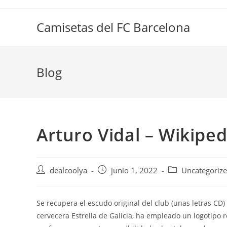
Saltar
al
Camisetas del FC Barcelona
contenido
Blog
Arturo Vidal – Wikiped
Autor
Publicación
Categoría
dealcoolya
junio 1, 2022
Uncategoriz
de
de
de
la
la
la
entrada:
entrada:
entrada:
Se recupera el escudo original del club (unas letras CD) 
cervecera Estrella de Galicia, ha empleado un logotipo 