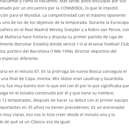
e hacíamos y cómo lo hacíamos. Más tarde, pidió disculpas por sus
ionado por un encuentro por la CONMEBOL, lo que le impidió
icación para el Mundial. La competitividad con el máximo oponente
s uno de los de los objetivos de la temporada. Durante la Eurocopa
añero en el Real Madrid Wesley Sneijder y a Robin van Persie, co
al Mallorca hace historia y disputa su primer partido de Liga de
mente Iberostar Estadio) donde venció 1-0 al Arsenal Football Clu
ta, portero del Barcelona (1986-1994), director deportivo del
 especial, diferente.
toria en el minuto 87. En la prórroga de nuevo Biosca conseguía el
 a una final de Copa. Iniesta: Mis ídolos eran Laudrup y Guardiola.
a, fue muy bonito vivir lo que viví con él por lo que significaba pa
ega en el estadio construido por él y que tiene su nombre;
en 12 temporadas, después de hacer su debut con el primer equipo
 importantes en 35 años) no tienen precedentes. Es un entrenador
s muy claras, eso nos lo hizo creer desde el minuto uno y lo
e de qué va un Clásico, eso da igual.