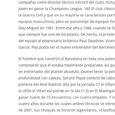
campañas como director técnico (récord del club), incl
joven en ganar la Champions League. 185 El club clásic
la Guerra Civil y que en su mayoría se caracterizan po
equipos masculinos), pero un porcentaje de equipos f
Díaz-Miguel en 1981. Entre ese año y 1986, cuando se fue
que siempre fue uno de los pilares. De hecho, la primer
del equipo al empresario británico Paul Davidson, Vicen
García. Pep podía ser el nuevo entrenador del Barcelon
El hombre que convirtió al Barcelona en toda una poten
contestaron que él estaba totalmente preparado, así que
en entrenador del plantel absoluto. Querer tener la pel
profundidad con cabeza. Gerard Piqué conectó de cabez
portería del Real Madrid. Allá por la jornada 27 el Villa
la UEFA el Villarreal pierde en la ida (1-3) en El Madriga
ganar nueve de 15 encuentros, con cuatro empates. Y si
cuatro años durante los cuales ambos técnicos se vieron
de 2001, sus choques se hicieron legendarios. «Clasifica