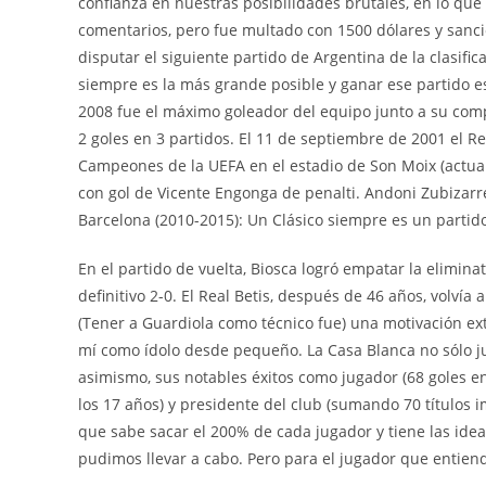
confianza en nuestras posibilidades brutales, en lo qu
comentarios, pero fue multado con 1500 dólares y sanc
disputar el siguiente partido de Argentina de la clasif
siempre es la más grande posible y ganar ese partido e
2008 fue el máximo goleador del equipo junto a su comp
2 goles en 3 partidos. El 11 de septiembre de 2001 el Re
Campeones de la UEFA en el estadio de Son Moix (actual
con gol de Vicente Engonga de penalti. Andoni Zubizarre
Barcelona (2010-2015): Un Clásico siempre es un partido
En el partido de vuelta, Biosca logró empatar la elimina
definitivo 2-0. El Real Betis, después de 46 años, volvía
(Tener a Guardiola como técnico fue) una motivación extr
mí como ídolo desde pequeño. La Casa Blanca no sólo ju
asimismo, sus notables éxitos como jugador (68 goles 
los 17 años) y presidente del club (sumando 70 títulos
que sabe sacar el 200% de cada jugador y tiene las idea
pudimos llevar a cabo. Pero para el jugador que entiend