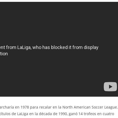
marcharía en 1978 para recalar en la North American Soccer League.
 títulos de LaLiga en la década de 1990, ganó 14 trofeos en cuatro