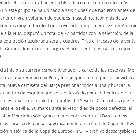
uyendo el «sextete» y haciendo historia como el entrenador más
o En este grupo se ha ubicado a seis clubes que nacieron antes de
r tener un gran volumen de equipos masculinos (con más de 20
emeninos muy reducido. Fue convocado por primera vez por Antoni
 a la NBA, disputó un total de 72 partidos con la selección, de la
a equipación azulgrana será a cuadros. Tras el fracaso de la venta
te Grande dimitió de su cargo y el presidente pasó a ser Joaquín
a.
cia inició su carrera como entrenador a cargo de las reservas. Me
 tuve una reunión con Pep y le dije que quería que se convirtiera
ota,
nueva camiseta del Barça
presionar todos a una y buscar la
a un tiro de esquina que se fue desviado por centímetros de la
rreal estaba sexto a sólo tres puntos del Sevilla FC, mientras que en
l ante el Sevilla. Su marca ante el Madrid es de pocos defectos, al
 bien Mourinho sólo gano un encuentro contra el Barça en los
 las caras en España, específicamente en la final de Copa del Rey
ción histórica de la Copa de Europa» (PDF – archivo descargable) (