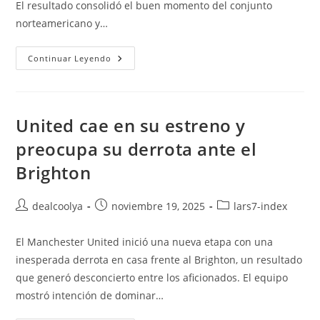
El resultado consolidó el buen momento del conjunto
norteamericano y…
EE.
Continuar Leyendo
UU.
Vence
Y
Los
Anfitriones
Avanzan
United cae en su estreno y
preocupa su derrota ante el
Brighton
Autor
Publicación
Categoría
dealcoolya
noviembre 19, 2025
lars7-index
de
de
de
la
la
la
El Manchester United inició una nueva etapa con una
entrada:
entrada:
entrada:
inesperada derrota en casa frente al Brighton, un resultado
que generó desconcierto entre los aficionados. El equipo
mostró intención de dominar…