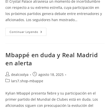
El Crystal Palace atraviesa un momento de incertidumbre
entrada:
entrada:
entrada:
con respecto a su extremo estrella, cuya participación en
los próximos partidos genera debate entre entrenadores y
aficionados. Los seguidores han mostrado…
Extremo
Continuar Leyendo
Del
Crystal
Palace
En
Disputa
Mbappé en duda y Real Madrid
en alerta
Autor
Publicación
dealcoolya
agosto 18, 2025
de
de
Categoría
lars7.shop-mbappe
la
la
de
entrada:
entrada:
la
Kylian Mbappé presenta fiebre y su participación en el
entrada:
primer partido del Mundial de Clubes está en duda. Los
aficionados siguen con preocupación la evolución del