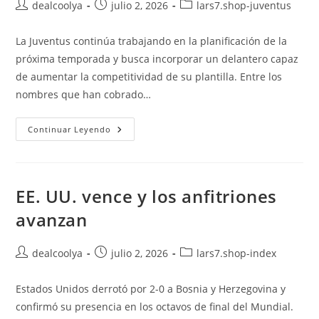
Autor
Publicación
Categoría
dealcoolya
julio 2, 2026
lars7.shop-juventus
de
de
de
la
la
la
La Juventus continúa trabajando en la planificación de la
entrada:
entrada:
entrada:
próxima temporada y busca incorporar un delantero capaz
de aumentar la competitividad de su plantilla. Entre los
nombres que han cobrado…
Juventus
Continuar Leyendo
Analiza
Los
Fichajes
De
Brobi
Y
EE. UU. vence y los anfitriones
Balogun
Para
avanzan
Reforzar
Su
Ataque
Este
Autor
Publicación
Categoría
dealcoolya
julio 2, 2026
lars7.shop-index
Verano
de
de
de
la
la
la
Estados Unidos derrotó por 2-0 a Bosnia y Herzegovina y
entrada:
entrada:
entrada:
confirmó su presencia en los octavos de final del Mundial.