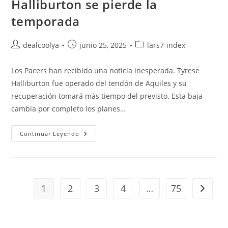
Halliburton se pierde la
Del
Club:
temporada
El
Origen
Del
Blanco
Autor
Publicación
Categoría
dealcoolya
junio 25, 2025
lars7-index
Del
de
de
de
Real
Madrid
la
la
la
Los Pacers han recibido una noticia inesperada. Tyrese
entrada:
entrada:
entrada:
Halliburton fue operado del tendón de Aquiles y su
recuperación tomará más tiempo del previsto. Esta baja
cambia por completo los planes…
Halliburton
Continuar Leyendo
Se
Pierde
La
Temporada
1
2
3
4
…
75
Ir a la 