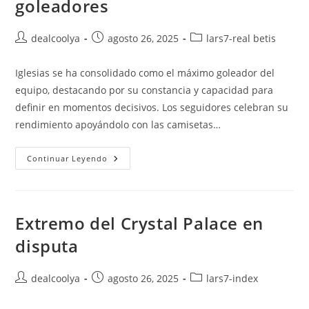
goleadores
Autor
Publicación
Categoría
dealcoolya
agosto 26, 2025
lars7-real betis
de
de
de
la
la
la
Iglesias se ha consolidado como el máximo goleador del
entrada:
entrada:
entrada:
equipo, destacando por su constancia y capacidad para
definir en momentos decisivos. Los seguidores celebran su
rendimiento apoyándolo con las camisetas…
Iglesias
Continuar Leyendo
Lidera
La
Tabla
De
Goleadores
Extremo del Crystal Palace en
disputa
Autor
Publicación
Categoría
dealcoolya
agosto 26, 2025
lars7-index
de
de
de
la
la
la