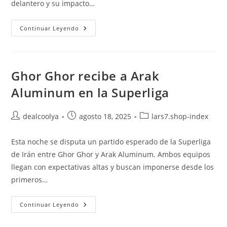
delantero y su impacto…
Mbappé
Continuar Leyendo
En
Duda
Y
Real
Madrid
En
Ghor Ghor recibe a Arak
Alerta
Aluminum en la Superliga
Autor
Publicación
Categoría
dealcoolya
agosto 18, 2025
lars7.shop-index
de
de
de
la
la
la
Esta noche se disputa un partido esperado de la Superliga
entrada:
entrada:
entrada:
de Irán entre Ghor Ghor y Arak Aluminum. Ambos equipos
llegan con expectativas altas y buscan imponerse desde los
primeros…
Ghor
Continuar Leyendo
Ghor
Recibe
A