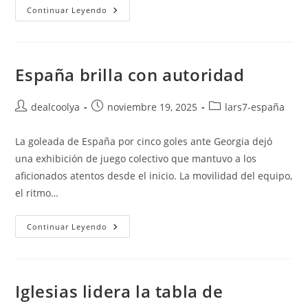
United
Continuar Leyendo
Cae
En
Su
Estreno
Y
Preocupa
España brilla con autoridad
Su
Derrota
Ante
Autor
Publicación
El
Categoría
dealcoolya
noviembre 19, 2025
lars7-españa
Brighton
de
de
de
la
la
la
La goleada de España por cinco goles ante Georgia dejó
entrada:
entrada:
entrada:
una exhibición de juego colectivo que mantuvo a los
aficionados atentos desde el inicio. La movilidad del equipo,
el ritmo…
España
Continuar Leyendo
Brilla
Con
Autoridad
Iglesias lidera la tabla de