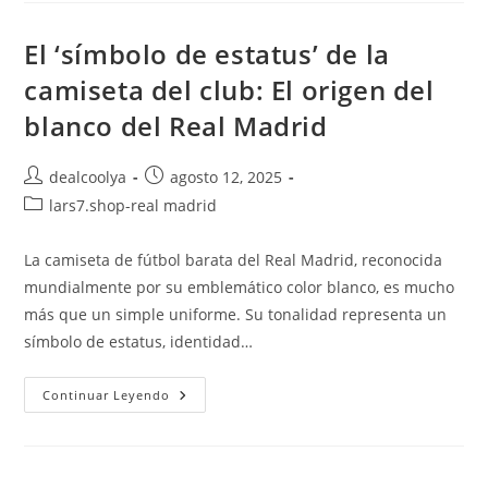
Arak
Aluminum
En
El ‘símbolo de estatus’ de la
La
Superliga
camiseta del club: El origen del
blanco del Real Madrid
Autor
Publicación
dealcoolya
agosto 12, 2025
de
de
Categoría
lars7.shop-real madrid
la
la
de
entrada:
entrada:
la
La camiseta de fútbol barata del Real Madrid, reconocida
entrada:
mundialmente por su emblemático color blanco, es mucho
más que un simple uniforme. Su tonalidad representa un
símbolo de estatus, identidad…
El
Continuar Leyendo
‘símbolo
De
Estatus’
De
La
Camiseta