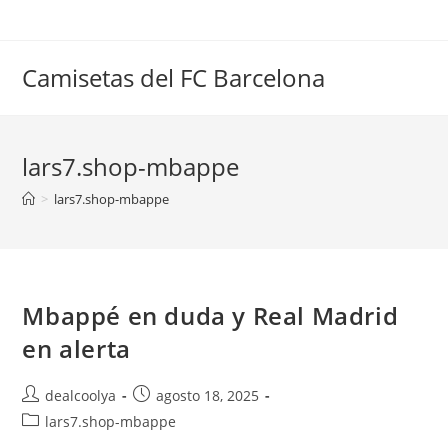
Saltar
al
contenido
Camisetas del FC Barcelona
lars7.shop-mbappe
>
lars7.shop-mbappe
Mbappé en duda y Real Madrid
en alerta
Autor
Publicación
dealcoolya
agosto 18, 2025
de
de
Categoría
lars7.shop-mbappe
la
la
de