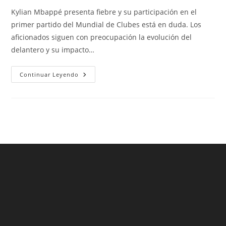
entrada:
entrada:
la
Kylian Mbappé presenta fiebre y su participación en el
entrada:
primer partido del Mundial de Clubes está en duda. Los
aficionados siguen con preocupación la evolución del
delantero y su impacto…
Mbappé
Continuar Leyendo
En
Duda
Y
Real
Madrid
En
Alerta