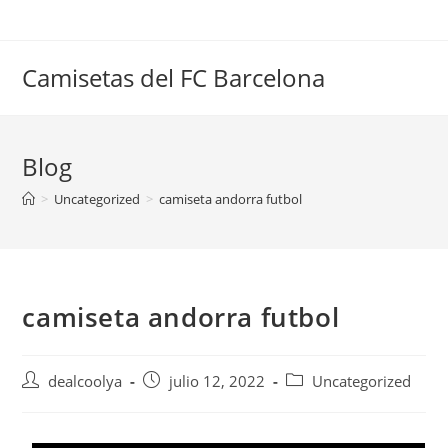
Saltar
al
contenido
Camisetas del FC Barcelona
Blog
>
Uncategorized
>
camiseta andorra futbol
camiseta andorra futbol
Autor
Publicación
Categoría
dealcoolya
julio 12, 2022
Uncategorized
de
de
de
la
la
la
entrada:
entrada:
entrada: