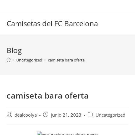
Saltar
al
contenido
Camisetas del FC Barcelona
Blog
>
Uncategorized
>
camiseta bara oferta
camiseta bara oferta
Autor
Publicación
Categoría
dealcoolya
junio 21, 2023
Uncategorized
de
de
de
la
la
la
entrada:
entrada:
entrada: