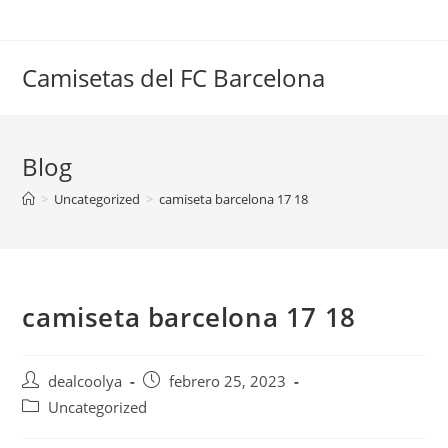
Saltar
al
contenido
Camisetas del FC Barcelona
Blog
>
Uncategorized
>
camiseta barcelona 17 18
camiseta barcelona 17 18
Autor
Publicación
dealcoolya
febrero 25, 2023
de
de
Categoría
Uncategorized
la
la
de
entrada:
entrada: