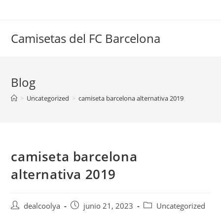
Saltar
al
contenido
Camisetas del FC Barcelona
Blog
>
Uncategorized
>
camiseta barcelona alternativa 2019
camiseta barcelona
alternativa 2019
Autor
Publicación
Categoría
dealcoolya
junio 21, 2023
Uncategorized
de
de
de