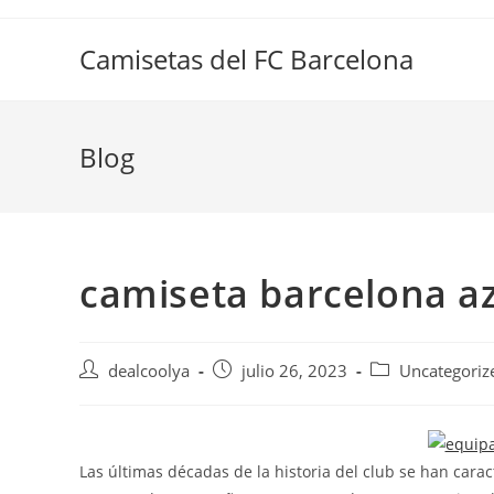
Saltar
al
Camisetas del FC Barcelona
contenido
Blog
camiseta barcelona a
Autor
Publicación
Categoría
dealcoolya
julio 26, 2023
Uncategoriz
de
de
de
la
la
la
entrada:
entrada:
entrada:
Las últimas décadas de la historia del club se han caracte