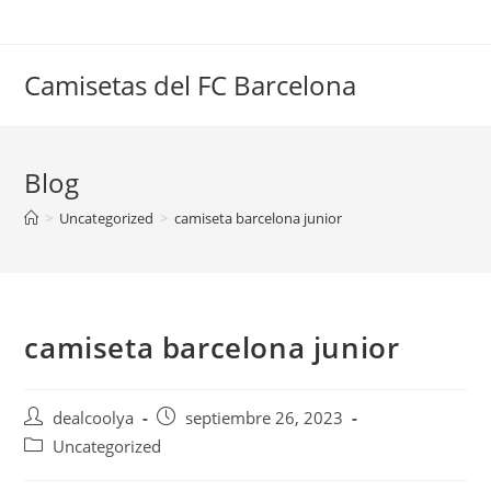
Saltar
al
contenido
Camisetas del FC Barcelona
Blog
>
Uncategorized
>
camiseta barcelona junior
camiseta barcelona junior
Autor
Publicación
dealcoolya
septiembre 26, 2023
de
de
Categoría
Uncategorized
la
la
de
entrada:
entrada: