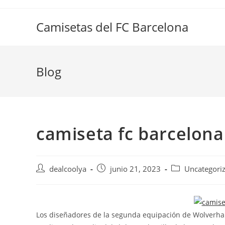
Saltar
al
Camisetas del FC Barcelona
contenido
Blog
camiseta fc barcelona
Autor
Publicación
Categoría
dealcoolya
junio 21, 2023
Uncategori
de
de
de
la
la
la
entrada:
entrada:
entrada:
Los diseñadores de la segunda equipación de Wolverha