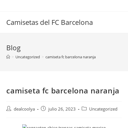
Saltar
al
contenido
Camisetas del FC Barcelona
Blog
>
Uncategorized
>
camiseta fc barcelona naranja
camiseta fc barcelona naranja
Autor
Publicación
Categoría
dealcoolya
julio 26, 2023
Uncategorized
de
de
de
la
la
la
entrada:
entrada:
entrada: