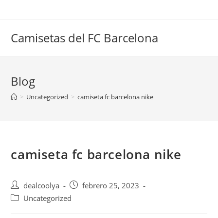
Saltar
al
contenido
Camisetas del FC Barcelona
Blog
>
Uncategorized
>
camiseta fc barcelona nike
camiseta fc barcelona nike
Autor
Publicación
dealcoolya
febrero 25, 2023
de
de
Categoría
Uncategorized
la
la
de
entrada:
entrada: