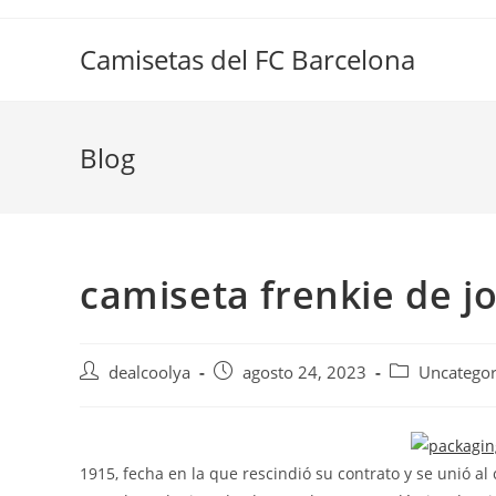
Saltar
al
Camisetas del FC Barcelona
contenido
Blog
camiseta frenkie de j
Autor
Publicación
Categoría
dealcoolya
agosto 24, 2023
Uncategor
de
de
de
la
la
la
entrada:
entrada:
entrada:
1915, fecha en la que rescindió su contrato y se unió al