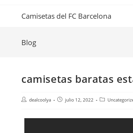
Saltar
al
Camisetas del FC Barcelona
contenido
Blog
camisetas baratas e
Autor
Publicación
Categoría
dealcoolya
julio 12, 2022
Uncategoriz
de
de
de
la
la
la
entrada:
entrada:
entrada: