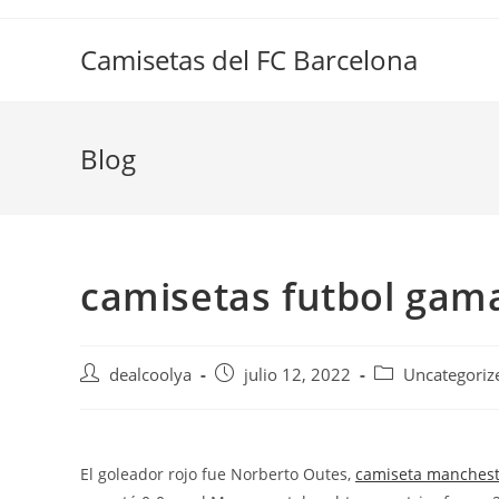
Saltar
al
Camisetas del FC Barcelona
contenido
Blog
camisetas futbol gam
Autor
Publicación
Categoría
dealcoolya
julio 12, 2022
Uncategoriz
de
de
de
la
la
la
entrada:
entrada:
entrada:
El goleador rojo fue Norberto Outes,
camiseta manchest