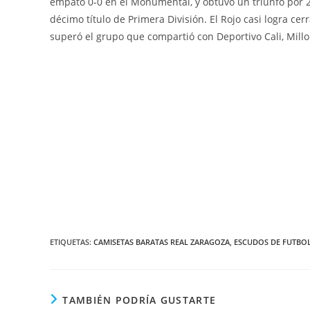
empató 0-0 en el Monumental, y obtuvo un triunfo por 2
décimo título de Primera División. El Rojo casi logra ce
superó el grupo que compartió con Deportivo Cali, Millo
ETIQUETAS:
CAMISETAS BARATAS REAL ZARAGOZA
,
ESCUDOS DE FUTBOL
TAMBIÉN PODRÍA GUSTARTE