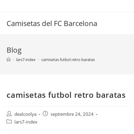
Saltar
al
contenido
Camisetas del FC Barcelona
Blog
>
lars7-index
>
camisetas futbol retro baratas
camisetas futbol retro baratas
Autor
Publicación
dealcoolya
septiembre 24, 2024
de
de
Categoría
lars7-index
la
la
de
entrada:
entrada: