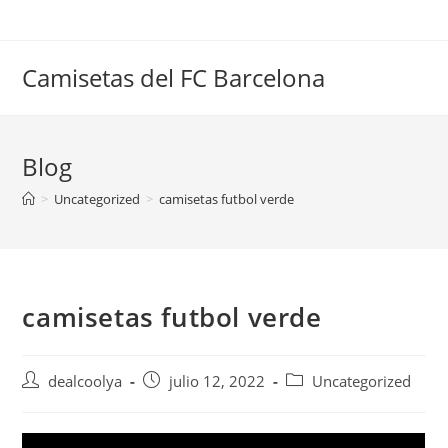
Saltar
al
contenido
Camisetas del FC Barcelona
Blog
>
Uncategorized
>
camisetas futbol verde
camisetas futbol verde
Autor
Publicación
Categoría
dealcoolya
julio 12, 2022
Uncategorized
de
de
de
la
la
la
entrada:
entrada:
entrada: