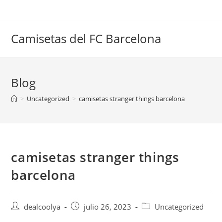
Saltar
al
contenido
Camisetas del FC Barcelona
Blog
>
Uncategorized
>
camisetas stranger things barcelona
camisetas stranger things
barcelona
Autor
Publicación
Categoría
dealcoolya
julio 26, 2023
Uncategorized
de
de
de