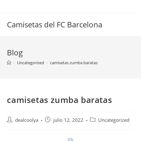
Saltar
al
contenido
Camisetas del FC Barcelona
Blog
>
Uncategorized
>
camisetas zumba baratas
camisetas zumba baratas
Autor
Publicación
Categoría
dealcoolya
julio 12, 2022
Uncategorized
de
de
de
la
la
la
entrada:
entrada:
entrada: