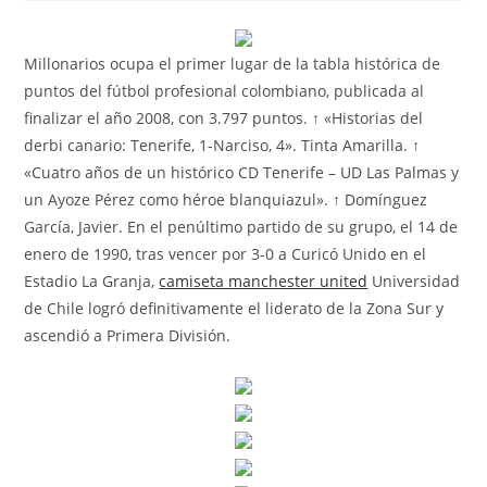
la
la
la
entrada:
entrada:
entrada:
Millonarios ocupa el primer lugar de la tabla histórica de
puntos del fútbol profesional colombiano, publicada al
finalizar el año 2008, con 3.797 puntos. ↑ «Historias del
derbi canario: Tenerife, 1-Narciso, 4». Tinta Amarilla. ↑
«Cuatro años de un histórico CD Tenerife – UD Las Palmas y
un Ayoze Pérez como héroe blanquiazul». ↑ Domínguez
García, Javier. En el penúltimo partido de su grupo, el 14 de
enero de 1990, tras vencer por 3-0 a Curicó Unido en el
Estadio La Granja,
camiseta manchester united
Universidad
de Chile logró definitivamente el liderato de la Zona Sur y
ascendió a Primera División.