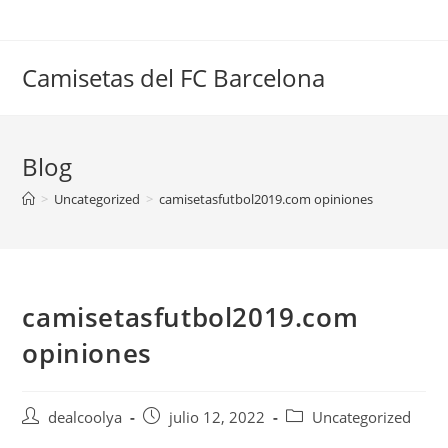
Saltar
al
contenido
Camisetas del FC Barcelona
Blog
>
Uncategorized
>
camisetasfutbol2019.com opiniones
camisetasfutbol2019.com
opiniones
Autor
Publicación
Categoría
dealcoolya
julio 12, 2022
Uncategorized
de
de
de