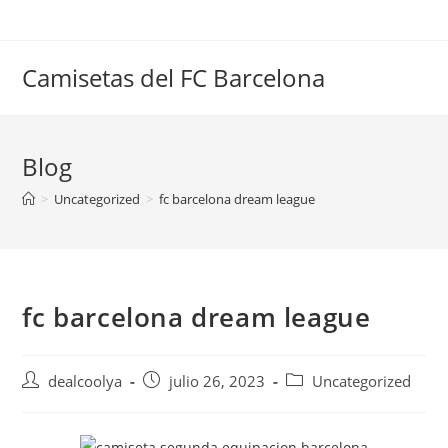
Saltar
al
contenido
Camisetas del FC Barcelona
Blog
>
Uncategorized
>
fc barcelona dream league
fc barcelona dream league
Autor
Publicación
Categoría
dealcoolya
julio 26, 2023
Uncategorized
de
de
de
la
la
la
entrada:
entrada:
entrada: