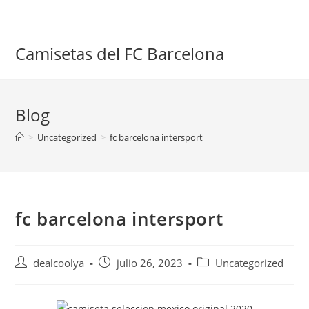
Saltar
al
contenido
Camisetas del FC Barcelona
Blog
>
Uncategorized
>
fc barcelona intersport
fc barcelona intersport
Autor
Publicación
Categoría
dealcoolya
julio 26, 2023
Uncategorized
de
de
de
la
la
la
entrada:
entrada:
entrada: