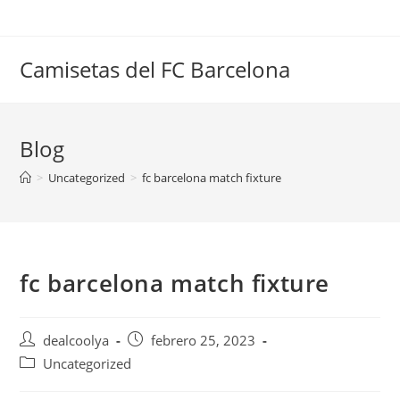
Saltar
al
contenido
Camisetas del FC Barcelona
Blog
>
Uncategorized
>
fc barcelona match fixture
fc barcelona match fixture
Autor
Publicación
dealcoolya
febrero 25, 2023
de
de
Categoría
Uncategorized
la
la
de
entrada:
entrada: