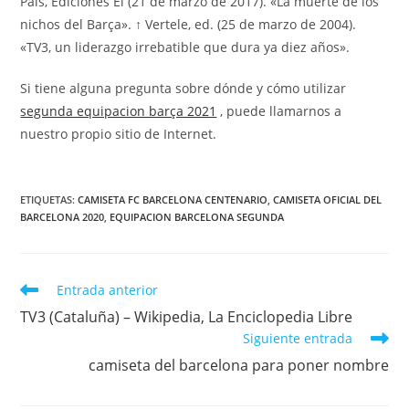
País, Ediciones El (21 de marzo de 2017). «La muerte de los
nichos del Barça». ↑ Vertele, ed. (25 de marzo de 2004).
«TV3, un liderazgo irrebatible que dura ya diez años».
Si tiene alguna pregunta sobre dónde y cómo utilizar
segunda equipacion barça 2021
, puede llamarnos a
nuestro propio sitio de Internet.
ETIQUETAS:
CAMISETA FC BARCELONA CENTENARIO
,
CAMISETA OFICIAL DEL
BARCELONA 2020
,
EQUIPACION BARCELONA SEGUNDA
Leer
Entrada anterior
más
TV3 (Cataluña) – Wikipedia, La Enciclopedia Libre
artículos
Siguiente entrada
camiseta del barcelona para poner nombre