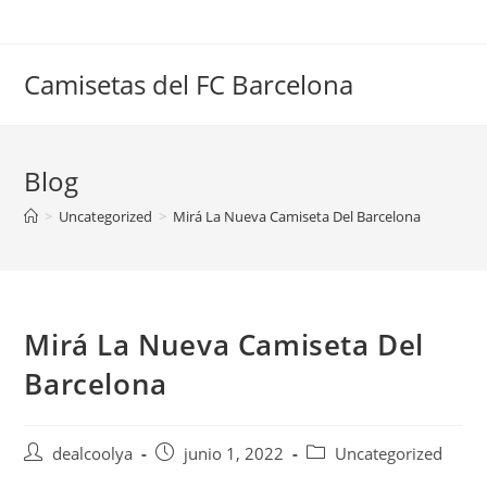
Saltar
al
contenido
Camisetas del FC Barcelona
Blog
>
Uncategorized
>
Mirá La Nueva Camiseta Del Barcelona
Mirá La Nueva Camiseta Del
Barcelona
Autor
Publicación
Categoría
dealcoolya
junio 1, 2022
Uncategorized
de
de
de