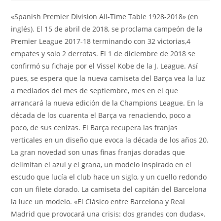
la
la
la
entrada:
entrada:
entrada:
«Spanish Premier Division All-Time Table 1928-2018» (en
inglés). El 15 de abril de 2018, se proclama campeón de la
Premier League 2017-18 terminando con 32 victorias,4
empates y solo 2 derrotas. El 1 de diciembre de 2018 se
confirmó su fichaje por el Vissel Kobe de la J. League. Así
pues, se espera que la nueva camiseta del Barça vea la luz
a mediados del mes de septiembre, mes en el que
arrancará la nueva edición de la Champions League. En la
década de los cuarenta el Barça va renaciendo, poco a
poco, de sus cenizas. El Barça recupera las franjas
verticales en un diseño que evoca la década de los años 20.
La gran novedad son unas finas franjas doradas que
delimitan el azul y el grana, un modelo inspirado en el
escudo que lucía el club hace un siglo, y un cuello redondo
con un filete dorado. La camiseta del capitán del Barcelona
la luce un modelo. «El Clásico entre Barcelona y Real
Madrid que provocará una crisis: dos grandes con dudas».