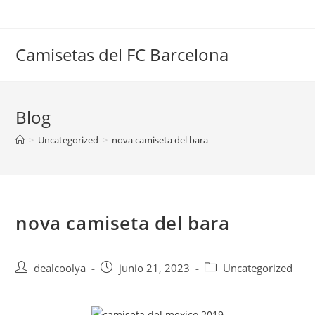
Saltar
al
contenido
Camisetas del FC Barcelona
Blog
>
Uncategorized
>
nova camiseta del bara
nova camiseta del bara
Autor
Publicación
Categoría
dealcoolya
junio 21, 2023
Uncategorized
de
de
de
la
la
la
entrada:
entrada:
entrada: