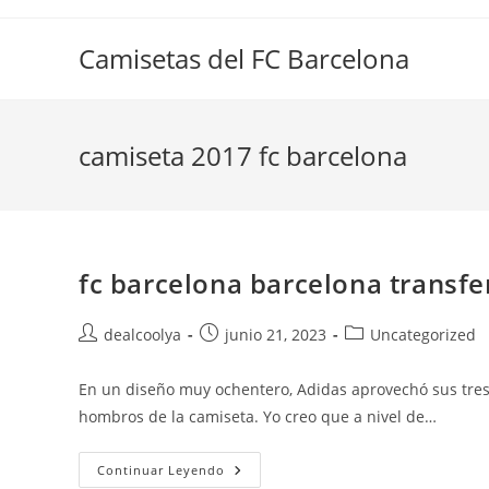
Saltar
al
Camisetas del FC Barcelona
contenido
camiseta 2017 fc barcelona
fc barcelona barcelona transfe
Autor
Publicación
Categoría
dealcoolya
junio 21, 2023
Uncategorized
de
de
de
la
la
la
En un diseño muy ochentero, Adidas aprovechó sus tres 
entrada:
entrada:
entrada:
hombros de la camiseta. Yo creo que a nivel de…
Fc
Continuar Leyendo
Barcelona