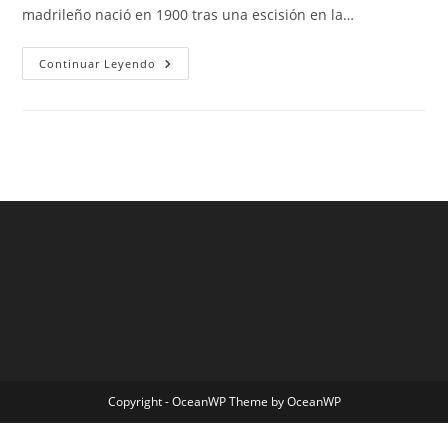
madrileño nació en 1900 tras una escisión en la…
Fc
Continuar Leyendo
Barcelona
New
Coach
Copyright - OceanWP Theme by OceanWP