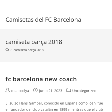
Saltar
al
contenido
Camisetas del FC Barcelona
camiseta barça 2018
>
camiseta barça 2018
fc barcelona new coach
Autor
Publicación
Categoría
dealcoolya
junio 21, 2023
Uncategorized
de
de
de
la
la
la
El suizo Hans Gamper, conocido en España como Joan, fue
entrada:
entrada:
entrada:
el fundador del club catalán en 1899 mientras que el club