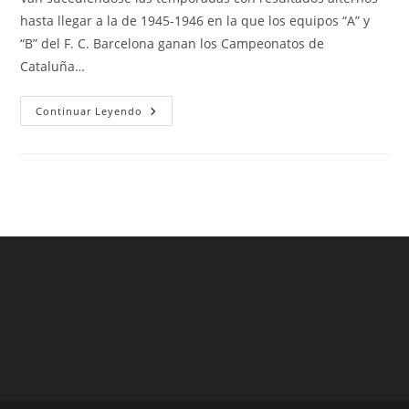
entrada:
entrada:
entrada:
hasta llegar a la de 1945-1946 en la que los equipos “A” y
“B” del F. C. Barcelona ganan los Campeonatos de
Cataluña…
Typographia
Continuar Leyendo
Camisetas
Barcelona