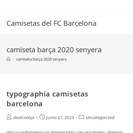
Saltar
al
contenido
Camisetas del FC Barcelona
camiseta barça 2020 senyera
>
camiseta barça 2020 senyera
typographia camisetas
barcelona
Autor
Publicación
Categoría
dealcoolya
junio 21, 2023
Uncategorized
de
de
de
la
la
la
Van sucediéndose las temporadas con resultados alternos