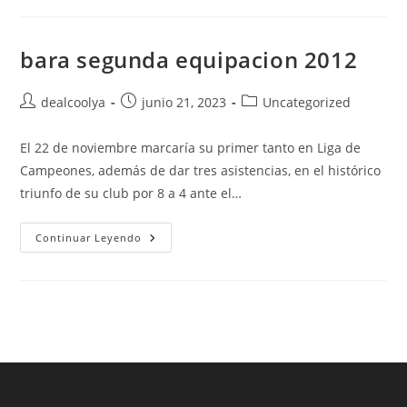
Entrenamiento
bara segunda equipacion 2012
Autor
Publicación
Categoría
dealcoolya
junio 21, 2023
Uncategorized
de
de
de
la
la
la
El 22 de noviembre marcaría su primer tanto en Liga de
entrada:
entrada:
entrada:
Campeones, además de dar tres asistencias, en el histórico
triunfo de su club por 8 a 4 ante el…
Bara
Continuar Leyendo
Segunda
Equipacion
2012