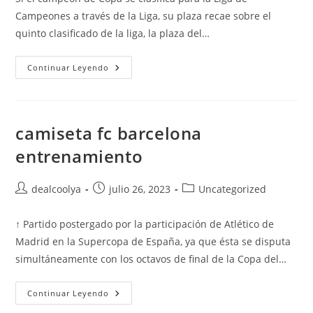
entrada:
entrada:
entrada:
Campeones a través de la Liga, su plaza recae sobre el
quinto clasificado de la liga, la plaza del…
Fc
Continuar Leyendo
Barcelona
Kit
Dream
League
Soccer
camiseta fc barcelona
entrenamiento
Autor
Publicación
Categoría
dealcoolya
julio 26, 2023
Uncategorized
de
de
de
la
la
la
↑ Partido postergado por la participación de Atlético de
entrada:
entrada:
entrada:
Madrid en la Supercopa de España, ya que ésta se disputa
simultáneamente con los octavos de final de la Copa del…
Camiseta
Continuar Leyendo
Fc
Barcelona