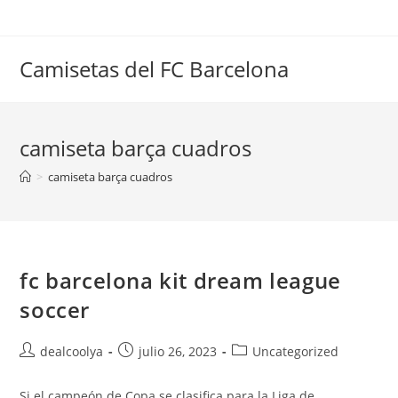
Saltar
al
contenido
Camisetas del FC Barcelona
camiseta barça cuadros
>
camiseta barça cuadros
fc barcelona kit dream league
soccer
Autor
Publicación
Categoría
dealcoolya
julio 26, 2023
Uncategorized
de
de
de
la
la
la
Si el campeón de Copa se clasifica para la Liga de