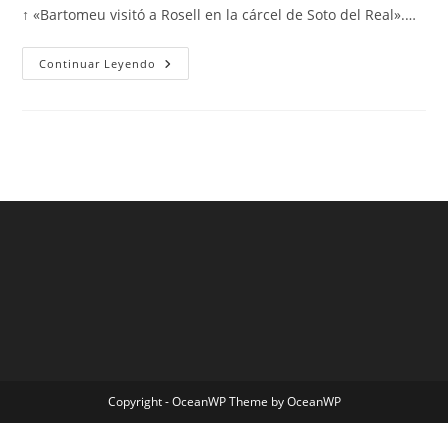
↑ «Bartomeu visitó a Rosell en la cárcel de Soto del Real».…
Camiseta
Continuar Leyendo
Barcelona
2018
2019
Copyright - OceanWP Theme by OceanWP