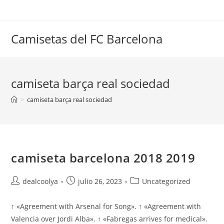
Saltar
al
contenido
Camisetas del FC Barcelona
camiseta barça real sociedad
>
camiseta barça real sociedad
camiseta barcelona 2018 2019
Autor
Publicación
Categoría
dealcoolya
julio 26, 2023
Uncategorized
de
de
de
la
la
la
↑ «Agreement with Arsenal for Song». ↑ «Agreement with
entrada:
entrada:
entrada:
Valencia over Jordi Alba». ↑ «Fabregas arrives for medical».