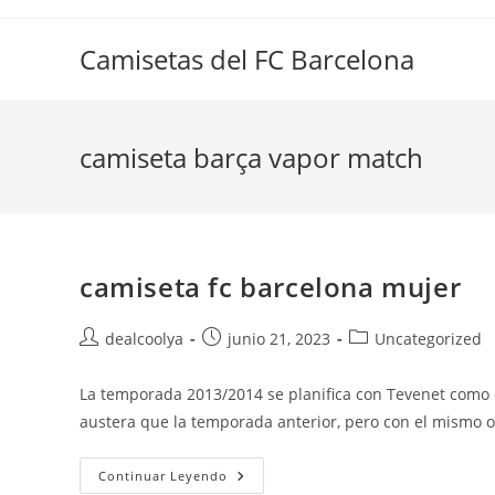
Saltar
al
Camisetas del FC Barcelona
contenido
camiseta barça vapor match
camiseta fc barcelona mujer
Autor
Publicación
Categoría
dealcoolya
junio 21, 2023
Uncategorized
de
de
de
la
la
la
La temporada 2013/2014 se planifica con Tevenet como 
entrada:
entrada:
entrada:
austera que la temporada anterior, pero con el mismo ob
Camiseta
Continuar Leyendo
Fc