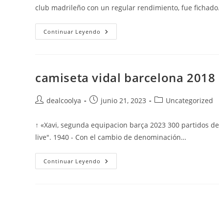
entrada:
entrada:
entrada:
club madrileño con un regular rendimiento, fue fichad
Camiseta
Continuar Leyendo
Visitante
Barcelona
camiseta vidal barcelona 2018
Autor
Publicación
Categoría
dealcoolya
junio 21, 2023
Uncategorized
de
de
de
la
la
la
↑ «Xavi, segunda equipacion barça 2023 300 partidos de 
entrada:
entrada:
entrada:
live". 1940 - Con el cambio de denominación…
Camiseta
Continuar Leyendo
Vidal
Barcelona
2018