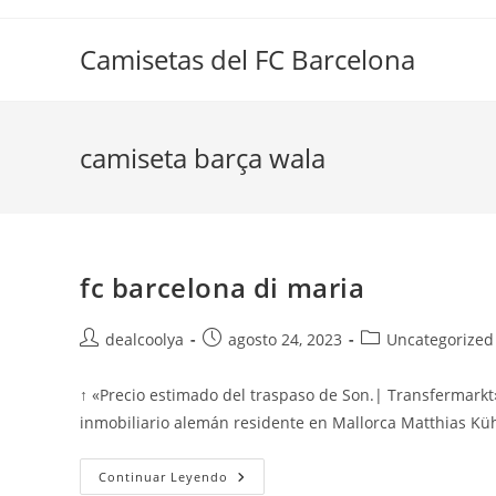
Saltar
al
Camisetas del FC Barcelona
contenido
camiseta barça wala
fc barcelona di maria
Autor
Publicación
Categoría
dealcoolya
agosto 24, 2023
Uncategorized
de
de
de
la
la
la
↑ «Precio estimado del traspaso de Son.| Transfermarkt
entrada:
entrada:
entrada:
inmobiliario alemán residente en Mallorca Matthias K
Fc
Continuar Leyendo
Barcelona