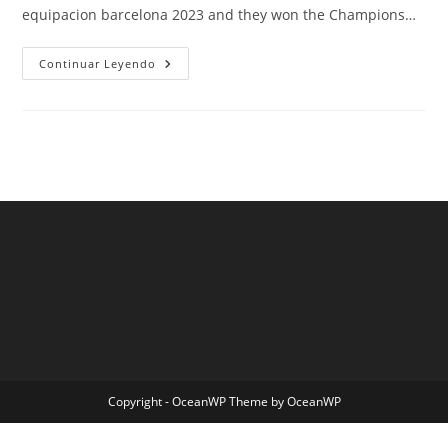
equipacion barcelona 2023 and they won the Champions…
Camiseta
Continuar Leyendo
Retro
Barcelona
Nike
Copyright - OceanWP Theme by OceanWP