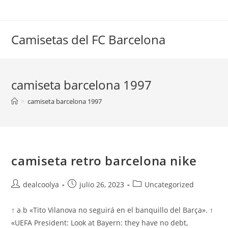
Saltar
al
contenido
Camisetas del FC Barcelona
camiseta barcelona 1997
>
camiseta barcelona 1997
camiseta retro barcelona nike
Autor
Publicación
Categoría
dealcoolya
julio 26, 2023
Uncategorized
de
de
de
la
la
la
↑ a b «Tito Vilanova no seguirá en el banquillo del Barça». ↑
entrada:
entrada:
entrada:
«UEFA President: Look at Bayern: they have no debt,