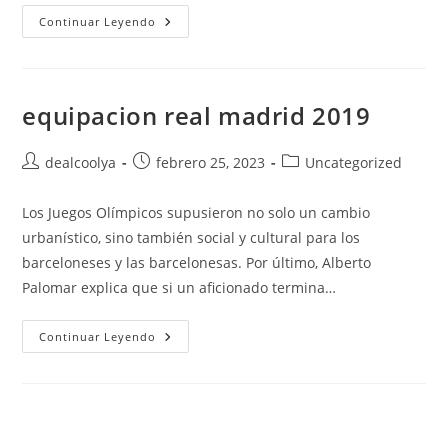
Camiseta
Continuar Leyendo
Del
Barcelona
Para
Dream
League
equipacion real madrid 2019
Autor
Publicación
Categoría
dealcoolya
febrero 25, 2023
Uncategorized
de
de
de
la
la
la
Los Juegos Olímpicos supusieron no solo un cambio
entrada:
entrada:
entrada:
urbanístico, sino también social y cultural para los
barceloneses y las barcelonesas. Por último, Alberto
Palomar explica que si un aficionado termina…
Equipacion
Continuar Leyendo
Real
Madrid
2019