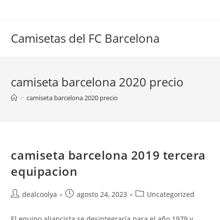
Saltar
al
contenido
Camisetas del FC Barcelona
camiseta barcelona 2020 precio
>
camiseta barcelona 2020 precio
camiseta barcelona 2019 tercera
equipacion
Autor
Publicación
Categoría
dealcoolya
agosto 24, 2023
Uncategorized
de
de
de
la
la
la
El equipo aliancista se desintegraría para el año 1979 y