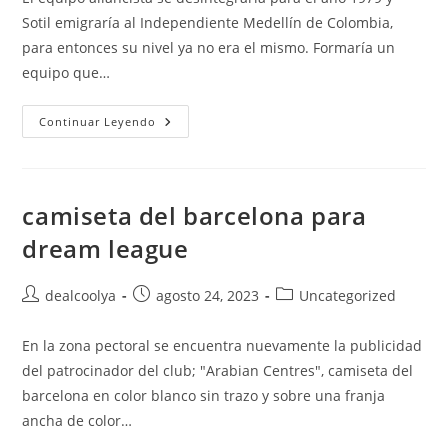
entrada:
entrada:
entrada:
Sotil emigraría al Independiente Medellín de Colombia,
para entonces su nivel ya no era el mismo. Formaría un
equipo que…
Camiseta
Continuar Leyendo
Barcelona
2019
Tercera
Equipacion
camiseta del barcelona para
dream league
Autor
Publicación
Categoría
dealcoolya
agosto 24, 2023
Uncategorized
de
de
de
la
la
la
En la zona pectoral se encuentra nuevamente la publicidad
entrada:
entrada:
entrada:
del patrocinador del club; "Arabian Centres", camiseta del
barcelona en color blanco sin trazo y sobre una franja
ancha de color…