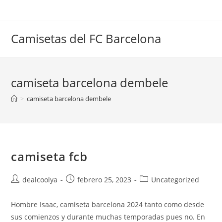
Saltar
al
contenido
Camisetas del FC Barcelona
camiseta barcelona dembele
>
camiseta barcelona dembele
camiseta fcb
Autor
Publicación
Categoría
dealcoolya
febrero 25, 2023
Uncategorized
de
de
de
la
la
la
Hombre Isaac, camiseta barcelona 2024 tanto como desde
entrada:
entrada:
entrada:
sus comienzos y durante muchas temporadas pues no. En