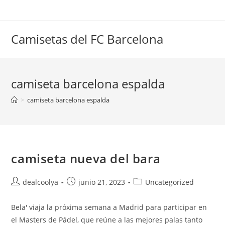
Saltar
al
contenido
Camisetas del FC Barcelona
camiseta barcelona espalda
>
camiseta barcelona espalda
camiseta nueva del bara
Autor
Publicación
Categoría
dealcoolya
junio 21, 2023
Uncategorized
de
de
de
la
la
la
Bela' viaja la próxima semana a Madrid para participar en
entrada:
entrada:
entrada:
el Masters de Pádel, que reúne a las mejores palas tanto