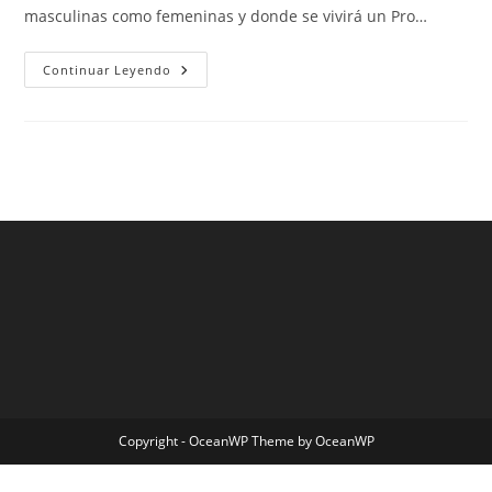
masculinas como femeninas y donde se vivirá un Pro…
Camiseta
Continuar Leyendo
Nueva
Del
Bara
Copyright - OceanWP Theme by OceanWP