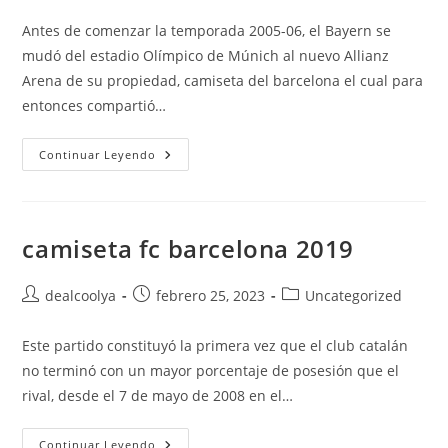
de
de
de
la
la
la
Antes de comenzar la temporada 2005-06, el Bayern se
entrada:
entrada:
entrada:
mudó del estadio Olímpico de Múnich al nuevo Allianz
Arena de su propiedad, camiseta del barcelona el cual para
entonces compartió…
Nueva
Continuar Leyendo
Camiseta
Del
Barcelona
Negra
camiseta fc barcelona 2019
Autor
Publicación
Categoría
dealcoolya
febrero 25, 2023
Uncategorized
de
de
de
la
la
la
Este partido constituyó la primera vez que el club catalán
entrada:
entrada:
entrada:
no terminó con un mayor porcentaje de posesión que el
rival, desde el 7 de mayo de 2008 en el…
Camiseta
Continuar Leyendo