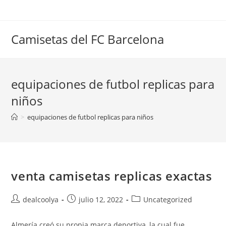
Saltar
al
contenido
Camisetas del FC Barcelona
equipaciones de futbol replicas para
niños
>
equipaciones de futbol replicas para niños
venta camisetas replicas exactas
Autor
Publicación
Categoría
dealcoolya
julio 12, 2022
Uncategorized
de
de
de
la
la
la
Almería creó su propia marca deportiva, la cual fue