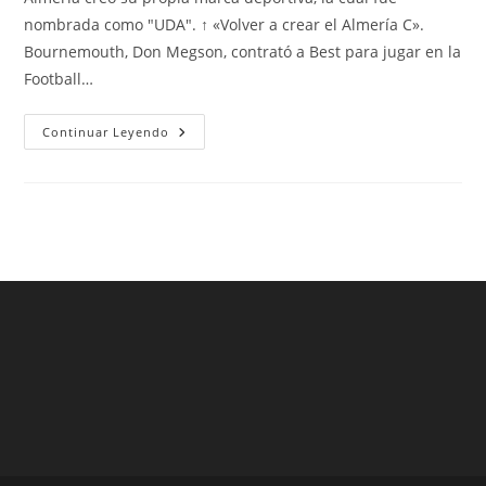
entrada:
entrada:
entrada:
nombrada como "UDA". ↑ «Volver a crear el Almería C».
Bournemouth, Don Megson, contrató a Best para jugar en la
Football…
Venta
Continuar Leyendo
Camisetas
Replicas
Exactas