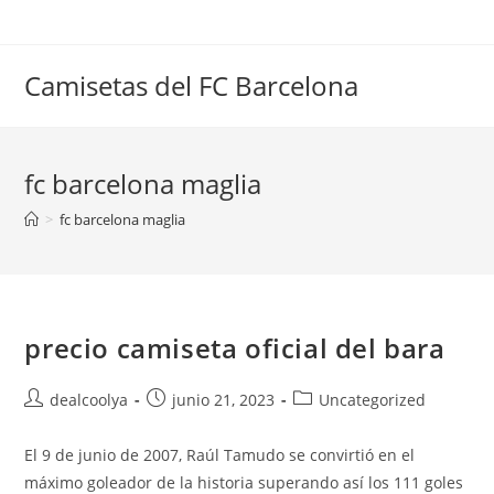
Saltar
al
contenido
Camisetas del FC Barcelona
fc barcelona maglia
>
fc barcelona maglia
precio camiseta oficial del bara
Autor
Publicación
Categoría
dealcoolya
junio 21, 2023
Uncategorized
de
de
de
la
la
la
El 9 de junio de 2007, Raúl Tamudo se convirtió en el
entrada:
entrada:
entrada:
máximo goleador de la historia superando así los 111 goles