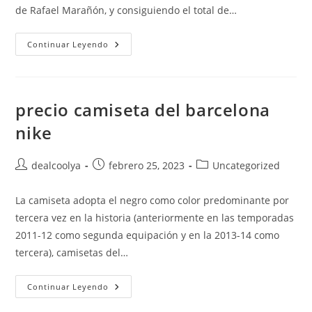
de Rafael Marañón, y consiguiendo el total de…
Precio
Continuar Leyendo
Camiseta
Oficial
Del
Bara
precio camiseta del barcelona
nike
Autor
Publicación
Categoría
dealcoolya
febrero 25, 2023
Uncategorized
de
de
de
la
la
la
La camiseta adopta el negro como color predominante por
entrada:
entrada:
entrada:
tercera vez en la historia (anteriormente en las temporadas
2011-12 como segunda equipación y en la 2013-14 como
tercera), camisetas del…
Precio
Continuar Leyendo
Camiseta
Del