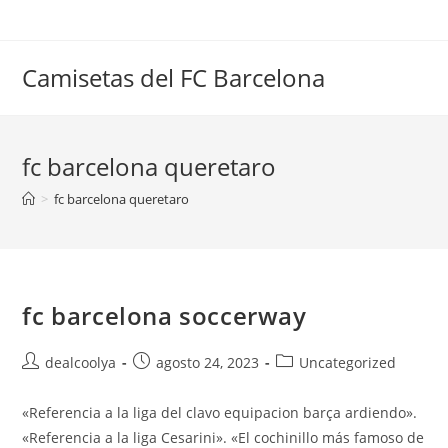
Saltar
al
contenido
Camisetas del FC Barcelona
fc barcelona queretaro
>
fc barcelona queretaro
fc barcelona soccerway
Autor
Publicación
Categoría
dealcoolya
agosto 24, 2023
Uncategorized
de
de
de
la
la
la
«Referencia a la liga del clavo equipacion barça ardiendo».
entrada:
entrada:
entrada:
«Referencia a la liga Cesarini». «El cochinillo más famoso de