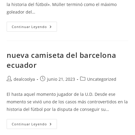
la historia del fútbol». Müller terminó como el máximo
goleador del…
Fc
Continuar Leyendo
Barcelona
Soccerway
nueva camiseta del barcelona
ecuador
Autor
Publicación
Categoría
dealcoolya
junio 21, 2023
Uncategorized
de
de
de
la
la
la
El hasta aquel momento jugador de la U.D. Desde ese
entrada:
entrada:
entrada:
momento se vivió uno de los casos más controvertidos en la
historia del fútbol por la disputa de conseguir su…
Nueva
Continuar Leyendo
Camiseta
Del