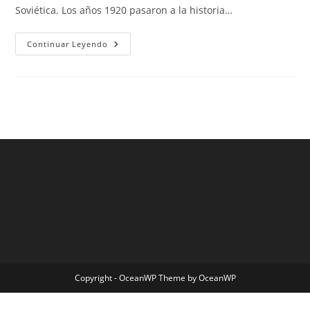
Soviética. Los años 1920 pasaron a la historia…
Fc
Continuar Leyendo
Barcelona
Jadwal
Copyright - OceanWP Theme by OceanWP