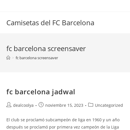
Saltar
al
contenido
Camisetas del FC Barcelona
fc barcelona screensaver
>
fc barcelona screensaver
fc barcelona jadwal
Autor
Publicación
Categoría
dealcoolya
noviembre 15, 2023
Uncategorized
de
de
de
la
la
la
El club se proclamó subcampeón de liga en 1960 y un año
entrada:
entrada:
entrada:
después se proclamó por primera vez campeón de la Liga