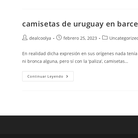
Mannschaft
camisetas de uruguay en barc
Autor
Publicación
Categoría
dealcoolya
febrero 25, 2023
Uncategorize
de
de
de
la
la
la
En realidad dicha expresión en sus orígenes nada tenía
entrada:
entrada:
entrada:
ni bronca alguna, pero sí con la ‘paliza’, camisetas…
Camisetas
Continuar Leyendo
De
Uruguay
En
Barcelona