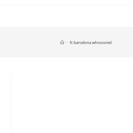
>
fc barcelona whoscored