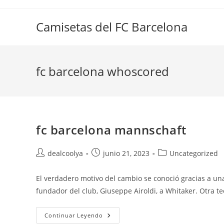
Saltar
al
Camisetas del FC Barcelona
contenido
fc barcelona whoscored
fc barcelona mannschaft
Autor
Publicación
Categoría
dealcoolya
junio 21, 2023
Uncategorized
de
de
de
la
la
la
El verdadero motivo del cambio se conoció gracias a una
entrada:
entrada:
entrada:
fundador del club, Giuseppe Airoldi, a Whitaker. Otra t
Fc
Continuar Leyendo
Barcelona