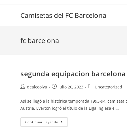
Saltar
al
Camisetas del FC Barcelona
contenido
fc barcelona
segunda equipacion barcelona
Autor
Publicación
Categoría
dealcoolya
julio 26, 2023
Uncategorized
de
de
de
la
la
la
Así se llegó a la histórica temporada 1993-94, camiset
entrada:
entrada:
entrada:
Austria. Everton logró el título de la Liga inglesa el…
Segunda
Continuar Leyendo
Equipacion