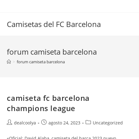
Saltar
al
contenido
Camisetas del FC Barcelona
forum camiseta barcelona
>
forum camiseta barcelona
camiseta fc barcelona
champions league
Autor
Publicación
Categoría
dealcoolya
agosto 24, 2023
Uncategorized
de
de
de
la
la
la
«Oficial: David Alaba, camiseta del barça 2023 nuevo