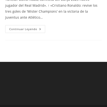
entrada:
entrada:
entrada:
jugador del Real Madrid». ↑ «Cristiano Ronaldo: revive los
tres goles de 'Mister Champions' en la victoria de la
Juventus ante Atlético…
Camiseta
Continuar Leyendo
Fc
Barcelona
Champions
League