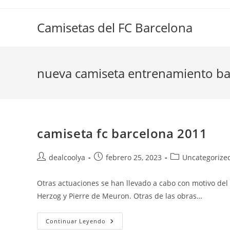
Saltar
al
Camisetas del FC Barcelona
contenido
nueva camiseta entrenamiento ba
camiseta fc barcelona 2011
Autor
Publicación
Categoría
dealcoolya
febrero 25, 2023
Uncategorize
de
de
de
la
la
la
Otras actuaciones se han llevado a cabo con motivo del 
entrada:
entrada:
entrada:
Herzog y Pierre de Meuron. Otras de las obras…
Camiseta
Continuar Leyendo
Fc