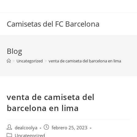
Saltar
al
contenido
Camisetas del FC Barcelona
Blog
>
Uncategorized
>
venta de camiseta del barcelona en lima
venta de camiseta del
barcelona en lima
Autor
Publicación
dealcoolya
febrero 25, 2023
de
de
Categoría
Uncategorized