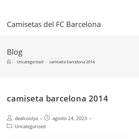
Saltar
al
contenido
Camisetas del FC Barcelona
Blog
>
Uncategorized
>
camiseta barcelona 2014
camiseta barcelona 2014
Autor
Publicación
dealcoolya
agosto 24, 2023
de
de
Categoría
Uncategorized
la
la
de
entrada:
entrada: