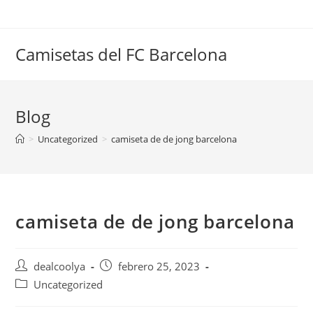
Saltar
al
contenido
Camisetas del FC Barcelona
Blog
>
Uncategorized
>
camiseta de de jong barcelona
camiseta de de jong barcelona
Autor
Publicación
dealcoolya
febrero 25, 2023
de
de
Categoría
Uncategorized
la
la
de
entrada:
entrada: