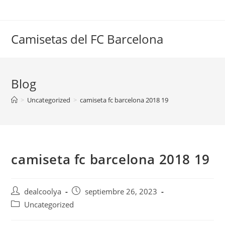
Saltar
al
contenido
Camisetas del FC Barcelona
Blog
>
Uncategorized
>
camiseta fc barcelona 2018 19
camiseta fc barcelona 2018 19
Autor
Publicación
dealcoolya
septiembre 26, 2023
de
de
Categoría
Uncategorized
la
la
de
entrada:
entrada: