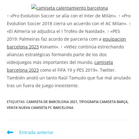
la
entrada:
↑ «Pro Evolution Soccer se alía con el Inter de Milán». ↑ «Pro
Evolution Soccer 2018 cierra un acuerdo con el AC Milan». ↑
«El Almería se adjudica el I Trofeo de Navidad». ↑ «PES
2019: Palmeiras faz acordo de parceria com a
equipacion
barcelona 2023
Konami». ↑ «Vélez continúa estrechando
alianzas estratégicas formando parte de los dos
videojuegos más importantes del mundo,
camiseta
barcelona 2023
como el FIFA 19 y PES 2019». Twitter.
También anotó un tanto Raúl Tamudo que fue mal anulado
tras un fuera de juego inexistente.
ETIQUETAS:
CAMISETA DE BARCELONA 2021
,
TIPOGRAFIA CAMISETA BARÇA
,
VENTA NUEVA CAMISETA FC BARCELONA
Leer
Entrada anterior
más