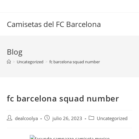
Saltar
al
contenido
Camisetas del FC Barcelona
Blog
>
Uncategorized
>
fc barcelona squad number
fc barcelona squad number
Autor
Publicación
Categoría
dealcoolya
julio 26, 2023
Uncategorized
de
de
de
la
la
la
entrada:
entrada:
entrada: